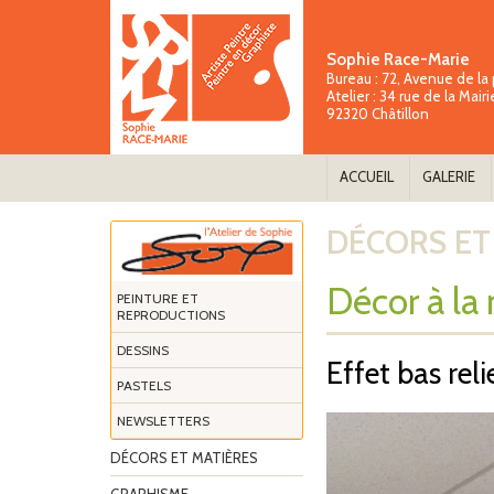
Sophie Race-Marie
Bureau :
72, Avenue de la 
Atelier :
34 rue de la Mairi
92320 Châtillon
ACCUEIL
GALERIE
DÉCORS ET
Décor à la 
PEINTURE ET
REPRODUCTIONS
DESSINS
Effet bas reli
PASTELS
NEWSLETTERS
DÉCORS ET MATIÈRES