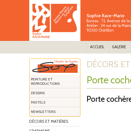
Sophie Race-Marie
Bureau :
72, Avenue de la 
Atelier :
34 rue de la Mairi
92320 Châtillon
ACCUEIL
GALERIE
DÉCORS ET
Porte coch
PEINTURE ET
REPRODUCTIONS
DESSINS
Porte cochèr
PASTELS
NEWSLETTERS
DÉCORS ET MATIÈRES